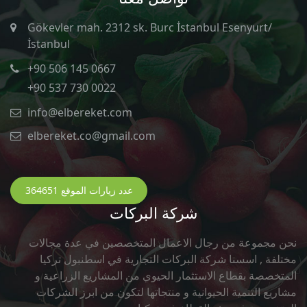
Gökevler mah. 2312 sk. Burc İstanbul Esenyurt/
İstanbul
+90 506 145 0667
+90 537 730 0022
info@elbereket.com
elbereket.co@gmail.com
عدد زيارات الموقع 364651
شركة البركات
نحن مجموعة من رجال الاعمال المتخصصين في عدة مجالات
مختلفة , اسسنا شركة البركات التجارية في اسطنبول تركيا
المتخصصة بقطاع الاستثمار الحيوي من المشاريع الزراعية و
مشاريع التنمية الحيوانية و منتجاتها لتكون من ابرز الشركات