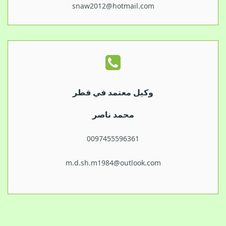
snaw2012@hotmail.com
وكيل معتمد في قطر
محمد ناصر
0097455596361
m.d.sh.m1984@outlook.com